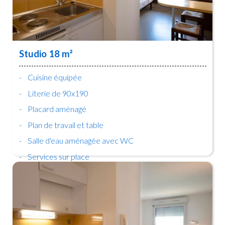
Studio 18 m²
Cuisine équipée
Literie de 90x190
Placard aménagé
Plan de travail et table
Salle d'eau aménagée avec WC
Services sur place