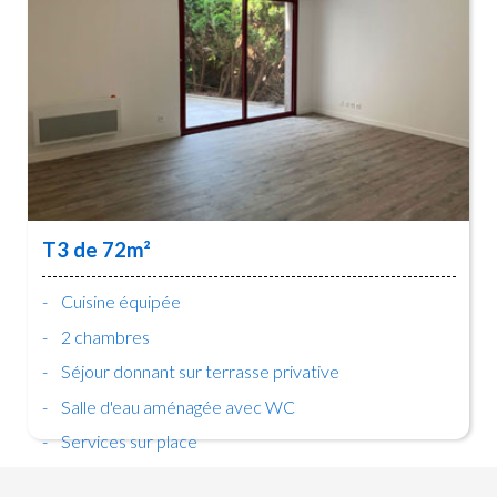
T3 de 72m²
Cuisine équipée
2 chambres
Séjour donnant sur terrasse privative
Salle d'eau aménagée avec WC
Services sur place