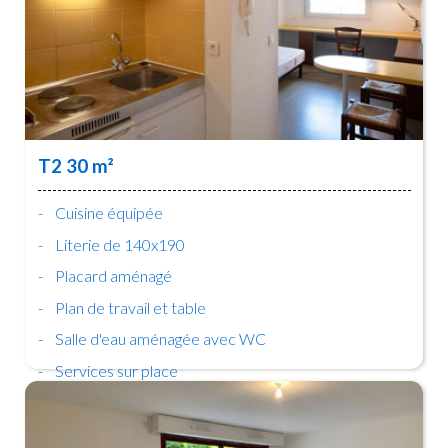
T2 30 m²
Cuisine équipée
Literie de 140x190
Placard aménagé
Plan de travail et table
Salle d'eau aménagée avec WC
Services sur place