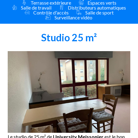
Terrasse extérieure
Espaces verts
Salle de travail
Distributeurs automatiques
Contrôle d'accès
Salle de sport
Surveillance vidéo
Studio 25 m²
Le studio de 25 m² de
University Meissonier
est le bon